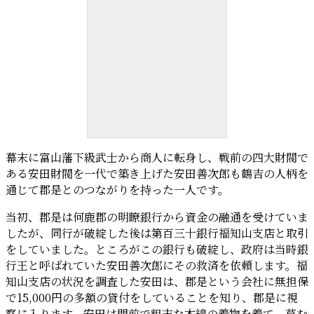
銀行王 安田善次郎
国立国会図書館ウェブサイト
より
幕末に富山藩下級武士から商人に転身し、戦前の四大財閥で
ある安田財閥を一代で築き上げた安田善次郎も鶴吉の人柄を
通じて郡是とのつながりを持った一人です。
当初、郡是は何鹿郡の明瞭銀行から資金の融通を受けていま
したが、同行が破綻した後は第百三十銀行福知山支店と取引
をしていました。ところがこの銀行も破綻し、政府は当時銀
行王と呼ばれていた安田善次郎にその救済を依頼します。福
知山支店の状況を調査した安田は、郡是という会社に無担保
で15,000円の多額の貸付をしていることを知り、郡是に視
察に入ります。安田は門前で粗末な木綿の着物を着て、草む