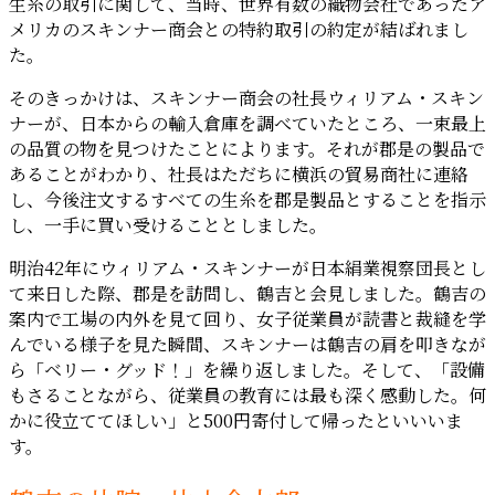
生糸の取引に関して、当時、世界有数の織物会社であったア
メリカのスキンナー商会との特約取引の約定が結ばれまし
た。
そのきっかけは、スキンナー商会の社長ウィリアム・スキン
ナーが、日本からの輸入倉庫を調べていたところ、一束最上
の品質の物を見つけたことによります。それが郡是の製品で
あることがわかり、社長はただちに横浜の貿易商社に連絡
し、今後注文するすべての生糸を郡是製品とすることを指示
し、一手に買い受けることとしました。
明治42年にウィリアム・スキンナーが日本絹業視察団長とし
て来日した際、郡是を訪問し、鶴吉と会見しました。鶴吉の
案内で工場の内外を見て回り、女子従業員が読書と裁縫を学
んでいる様子を見た瞬間、スキンナーは鶴吉の肩を叩きなが
ら「ベリー・グッド！」を繰り返しました。そして、「設備
もさることながら、従業員の教育には最も深く感動した。何
かに役立ててほしい」と500円寄付して帰ったといいいま
す。