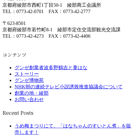
京都府綾部市西町1丁目50-1 綾部商工会議所
TEL：0773-42-0701 FAX：0773-42-2777
〒623-8501
京都府綾部市若竹町8-1 綾部市定住交流部観光交流課
TEL：0773-42-4273 FAX：0773-42-4406
コンテンツ
グンゼ創業者波多野鶴吉と妻はな
ストーリー
グンゼ博物苑
NHK朝の連続テレビ小説誘致推進協議会について
創業の地・綾部
お問い合わせ
Recent Posts
うめ梅まつりにて、「はなちゃんのすいとん煮」を販
売します！