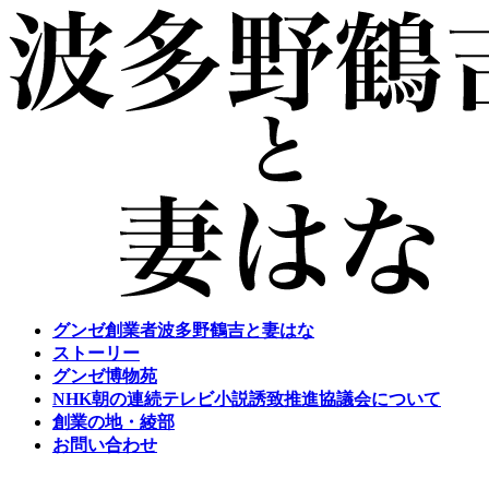
コ
ナ
ン
ビ
テ
ゲ
ン
ー
ツ
シ
へ
ョ
ス
ン
キ
に
ッ
移
プ
動
グンゼ創業者波多野鶴吉と妻はな
ストーリー
グンゼ博物苑
NHK朝の連続テレビ小説誘致推進協議会について
創業の地・綾部
お問い合わせ