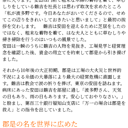
しりをしている鶴吉を社長とは思わず取次を求めたところ
「私が波多野です。今日あなたがおいでくださるので、せめ
てこの辺りをきれいしておきたいと思いまして」と最初の挨
拶を交わします。 鶴吉は安田を迎えるために芝居をしたの
ではなく、粗末な着物を着て、はな夫人とともに草むしりや
掃き掃除を行うのはいつもの風景でした。
安田は一瞬のうちに鶴吉の人物を見抜き、工場見学と経営理
念を確認した後、資金の用立てを約束して郡是から引き揚げ
ました。
それから10年後の大正初期、郡是は工場の大火災と世界的
不況による糸価の大暴落により最大の経営危機に直面しま
す。鶴吉は教会で涙の祈りを捧げ、東京の安田を訪ねます。
病床にあった安田は鶴吉を部屋に通し「波多野さん、天気
の日もあり、雨の日もあります。安心しておやりなさい。」
と励まし、第百三十銀行福知山支店に「万一の場合は郡是を
救え」との指令を出していました。
郡是の名を世界に広めた