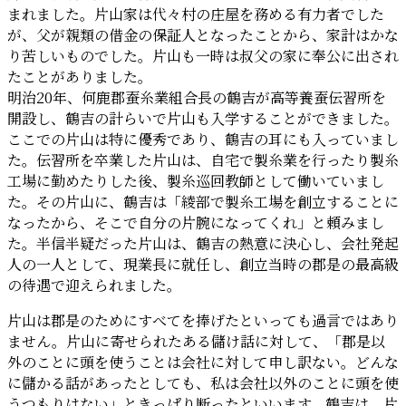
まれました。片山家は代々村の庄屋を務める有力者でした
が、父が親類の借金の保証人となったことから、家計はかな
り苦しいものでした。片山も一時は叔父の家に奉公に出され
たことがありました。
明治20年、何鹿郡蚕糸業組合長の鶴吉が高等養蚕伝習所を
開設し、鶴吉の計らいで片山も入学することができました。
ここでの片山は特に優秀であり、鶴吉の耳にも入っていまし
た。伝習所を卒業した片山は、自宅で製糸業を行ったり製糸
工場に勤めたりした後、製糸巡回教師として働いていまし
た。その片山に、鶴吉は「綾部で製糸工場を創立することに
なったから、そこで自分の片腕になってくれ」と頼みまし
た。半信半疑だった片山は、鶴吉の熱意に決心し、会社発起
人の一人として、現業長に就任し、創立当時の郡是の最高級
の待遇で迎えられました。
片山は郡是のためにすべてを捧げたといっても過言ではあり
ません。片山に寄せられたある儲け話に対して、「郡是以
外のことに頭を使うことは会社に対して申し訳ない。どんな
に儲かる話があったとしても、私は会社以外のことに頭を使
うつもりはない」ときっぱり断ったといいます。鶴吉は、片